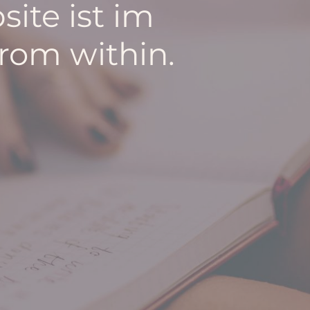
ite ist im
from within.